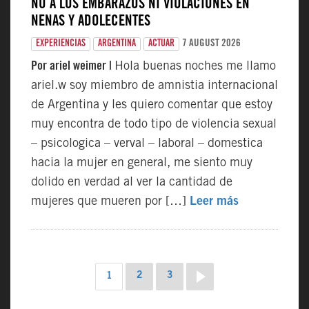
NO A LOS EMBARAZOS NI VIOLACIONES EN
NENAS Y ADOLECENTES
7 AUGUST 2026
EXPERIENCIAS
ARGENTINA
ACTUAR
Por ariel weimer |
Hola buenas noches me llamo
ariel.w soy miembro de amnistia internacional
de Argentina y les quiero comentar que estoy
muy encontra de todo tipo de violencia sexual
– psicologica – verval – laboral – domestica
hacia la mujer en general, me siento muy
dolido en verdad al ver la cantidad de
mujeres que mueren por […]
Leer más
Página
Página
NAVEGACIÓN
Página
2
3
1
DE