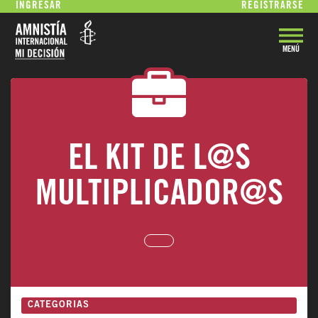
INGRESAR
REGISTRARSE
MENÚ
VOLVER
EL KIT DE L@S
MULTIPLICADOR@S
CATEGORIAS