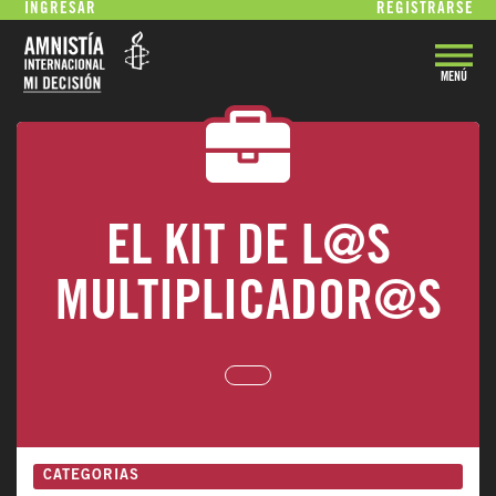
INGRESAR
REGISTRARSE
MENÚ
VOLVER
EL KIT DE L@S
MULTIPLICADOR@S
CATEGORIAS