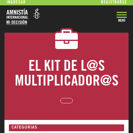
INGRESAR
REGISTRARSE
MENÚ
VOLVER
EL KIT DE L@S
MULTIPLICADOR@S
CATEGORIAS