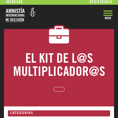
INGRESAR
REGISTRARSE
MENÚ
VOLVER
EL KIT DE L@S
MULTIPLICADOR@S
CATEGORIAS