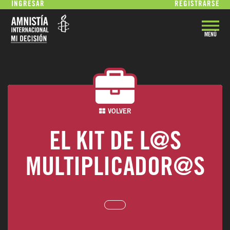
INGRESAR
REGISTRARSE
MENÚ
VOLVER
EL KIT DE L@S
MULTIPLICADOR@S