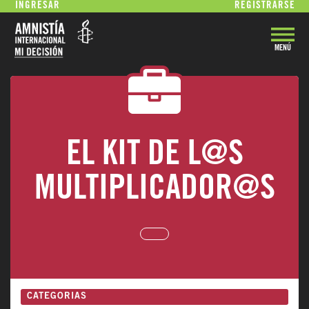
INGRESAR
REGISTRARSE
MENÚ
VOLVER
EL KIT DE L@S
MULTIPLICADOR@S
CATEGORIAS