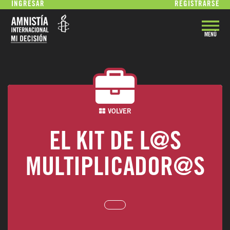
INGRESAR
REGISTRARSE
MENÚ
VOLVER
EL KIT DE L@S
MULTIPLICADOR@S